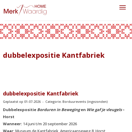
Toggl
dubbelexpositie Kantfabriek
dubbelexpositie Kantfabriek
Geplaatst op 01-07-2026 - Categorie: Borduurevents (ingezonden)
Dubbelexpositie
Borduren in Beweging
en
Wie gaf je vleugels
–
Horst
Wanneer:
14 juni t/m 20 september 2026
Waar:
Museum de Kantfabriek, Americaanseweg 8, Horst