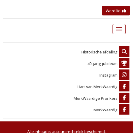
Word lid
Toggle 
Historische afdeling
40-jarig jubileum
Instagram
Hart van MerkWaardig
MerkWaardige Pronkers
MerkWaardig
Alle inhoud is auteursrechtelijk beschermd.