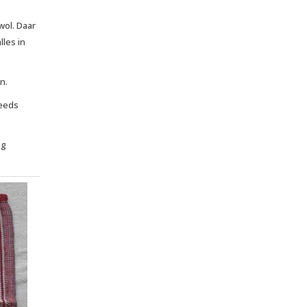
wol. Daar
les in
n.
teeds
og