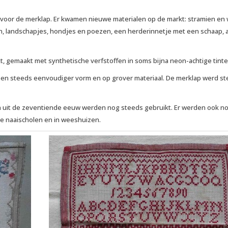
voor de merklap. Er kwamen nieuwe materialen op de markt: stramien en 
n, landschapjes, hondjes en poezen, een herderinnetje met een schaap, al
 gemaakt met synthetische verfstoffen in soms bijna neon-achtige tinte
 een steeds eenvoudiger vorm en op grover materiaal. De merklap werd s
n uit de zeventiende eeuw werden nog steeds gebruikt. Er werden ook n
jke naaischolen en in weeshuizen.