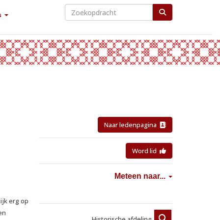
s
Naar ledenpagina
Word lid
Meteen naar...
ijk erg op
en
Historische afdeling