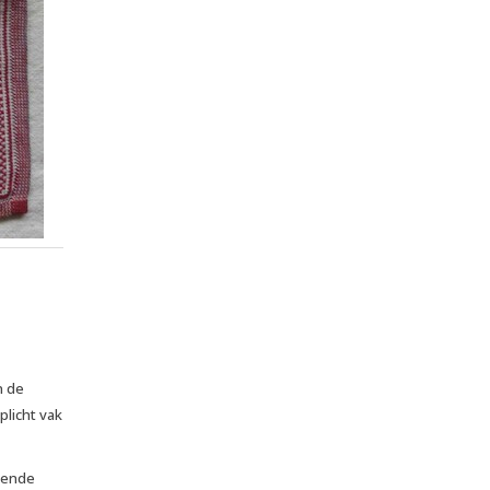
n de
plicht vak
tiende