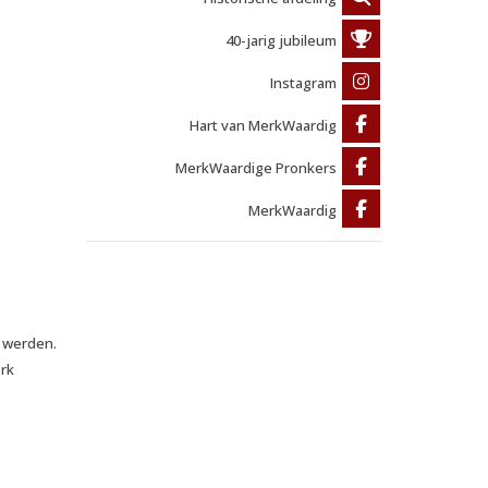
40-jarig jubileum
Instagram
Hart van MerkWaardig
MerkWaardige Pronkers
MerkWaardig
 werden.
erk