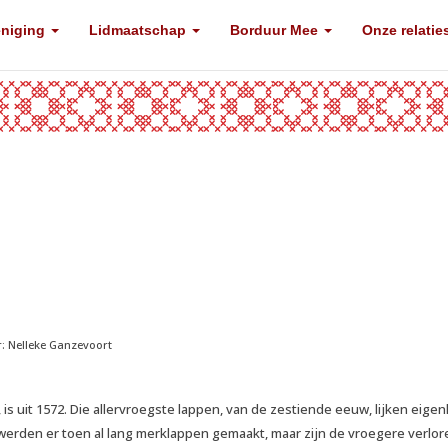
eniging
Lidmaatschap
Borduur Mee
Onze relatie
r: Nelleke Ganzevoort
 uit 1572. Die allervroegste lappen, van de zestiende eeuw, lijken eigenl
werden er toen al lang merklappen gemaakt, maar zijn de vroegere verlor