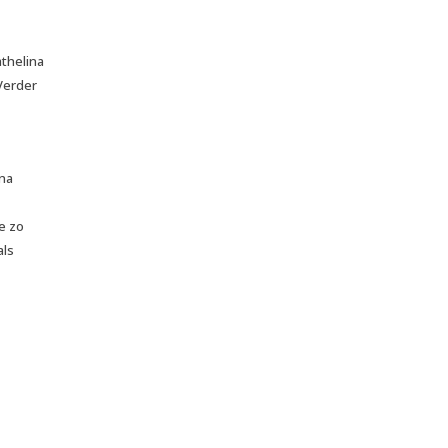
thelina
 Verder
ina
e zo
als