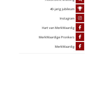
40-jarig jubileum
Instagram
Hart van MerkWaardig
MerkWaardige Pronkers
MerkWaardig