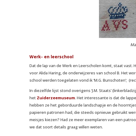
Mar
Werk- en leerschool
Dat de lap van de Werk en Leerscholen komt, staat vast. H
voor Alida Haring, de onderwijzeres van school B. Het wo
school werden toegelaten vond ik ‘M.G. Bunschoten’; (re
In diezelfde lijst stond overigens ‘J.M. Staats’ (linkerbl
het
Zuiderzeemuseum
. Het interessante is dat de lapp
hebben ze het geborduurde landschapje en de hoorntjes
papieren patronen had, die steeds opnieuw gebruikt werde
meisjes kiezen? Had ze meer exemplaren van een patroo
we dat soort details graag willen weten.