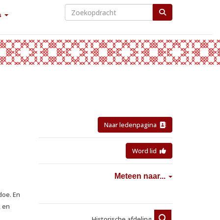
s
Naar ledenpagina
Word lid
Meteen naar...
doe. En
, en
Historische afdeling