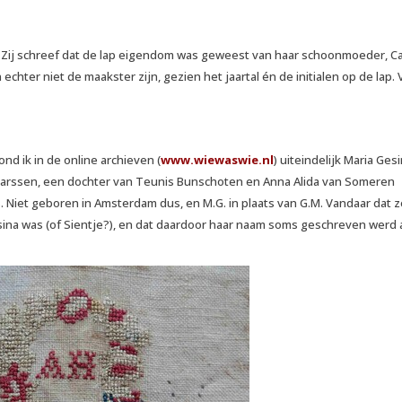
 Zij schreef dat de lap eigendom was geweest van haar schoonmoeder, Ca
chter niet de maakster zijn, gezien het jaartal én de initialen op de lap.
nd ik in de online archieven (
www.wiewaswie.nl
) uiteindelijk Maria Ges
aarssen, een dochter van Teunis Bunschoten en Anna Alida van Someren
 Niet geboren in Amsterdam dus, en M.G. in plaats van G.M. Vandaar dat z
sina was (of Sientje?), en dat daardoor haar naam soms geschreven werd 