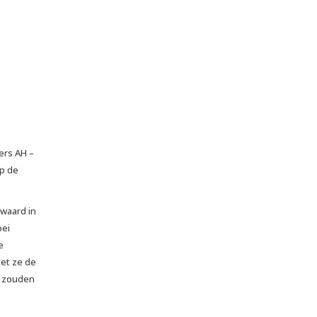
ers AH –
op de
ewaard in
bei
e
iet ze de
t zouden