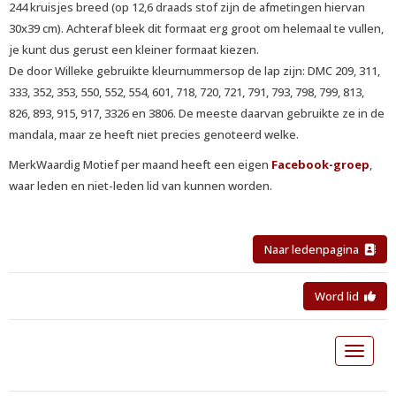
244 kruisjes breed (op 12,6 draads stof zijn de afmetingen hiervan
30x39 cm). Achteraf bleek dit formaat erg groot om helemaal te vullen,
je kunt dus gerust een kleiner formaat kiezen.
De door Willeke gebruikte kleurnummersop de lap zijn: DMC 209, 311,
333, 352, 353, 550, 552, 554, 601, 718, 720, 721, 791, 793, 798, 799, 813,
826, 893, 915, 917, 3326 en 3806. De meeste daarvan gebruikte ze in de
mandala, maar ze heeft niet precies genoteerd welke.
MerkWaardig Motief per maand heeft een eigen
Facebook-groep
,
waar leden en niet-leden lid van kunnen worden.
Naar ledenpagina
Word lid
Toggle 