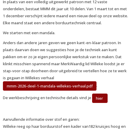
In plaats van een volledig uitgewerkt patroon met 12 vaste
onderdelen, bestaat MMM dit jaar uit 10 delen. Van 1 maart tot en met
1 december verschijnt iedere maand een nieuw deel op onze website.
Elke maand staat een andere borduurtechniek centraal.
We starten met een mandala.
Anders dan andere jaren geven we geen kant-en-klaar patroon. In
plaats daarvan doen we suggesties hoe je de techniek aan kunt
pakken om er zo je eigen persoonlijke werkstuk van te maken. Dat
klinkt misschien spannend maar MerkWaardig lid Willeke loodst je er
stap-voor-stap doorheen door uitgebreid te vertellen hoe ze te werk
is gegaan in Willekes verhaal
.
mmm-2026-deel-1-mandala-willekes-verhaal.pdf
De werkbeschrijving en technische details vind je
hier
Aanvullende informatie over stof en garen:
Willeke reeg op haar borduurstof een kader van182 kruisjes hoog en