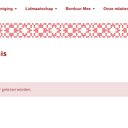
eniging
Lidmaatschap
Borduur Mee
Onze relatie
is
er gelezen worden.