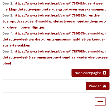
Deel 2:
https://www.rtvdrenthe.nl/varia/17895429/deel-twee-
merklap-detective-jan-pieter-de-groot-over-eureka-moment
Deel 3:
https://www.rtvdrenthe.nl/varia/17896323/drenthe-
toen-podcast-deel-3-merklap-detective-jan-pieter-de-groot-
kijk-hoe-mooi-en-fijntjes
Deel 4:
https://www.rtvdrenthe.nl/varia/17896575/de-merklap-
detective-deel-vier-het-drents-museum-had-het-verkeerde-
zusje-te-pakken
Deel 5:
https://www.rtvdrenthe.nl/varia/17937693/de-merklap-
detective-deel-5-een-meisje-rouwt-om-haar-vader-die-op-zee-
bleef
Naar ledenpagina
Word lid
Toggle 