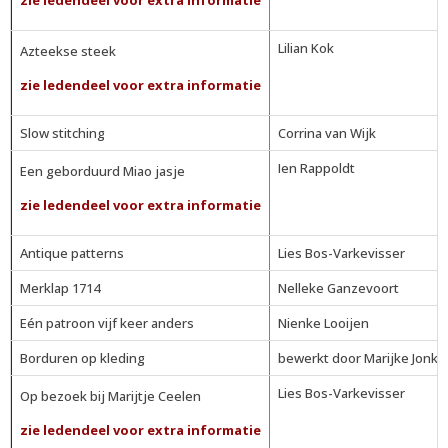
zie ledendeel voor extra informatie
Lilian Kok
Azteekse steek
zie ledendeel voor extra informatie
Slow stitching
Corrina van Wijk
Ien Rappoldt
Een geborduurd Miao jasje
zie ledendeel voor extra informatie
Antique patterns
Lies Bos-Varkevisser
Merklap 1714
Nelleke Ganzevoort
Eén patroon vijf keer anders
Nienke Looijen
Borduren op kleding
bewerkt door Marijke Jonke
Lies Bos-Varkevisser
Op bezoek bij Marijtje Ceelen
zie ledendeel voor extra informatie