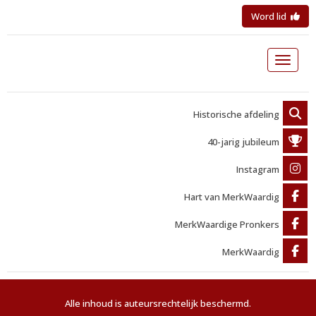
Word lid
Toggle 
Historische afdeling
40-jarig jubileum
Instagram
Hart van MerkWaardig
MerkWaardige Pronkers
MerkWaardig
Alle inhoud is auteursrechtelijk beschermd.